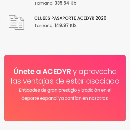
Tamaño:
335.54 Kb
CLUBES PASAPORTE ACEDYR 2026
Tamaño:
149.97 Kb
Únete a ACEDYR
y aprovecha
las ventajas de estar asociado
Entidades de gran prestigio y tradición en el
deporte español ya confían en nosotros.